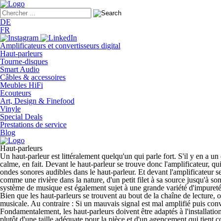
DE
FR
Amplificateurs et convertisseurs digital
Haut-parleurs
Tourne-disques
Smart Audio
Câbles & accessoires
Meubles HiFi
Ecouteurs
Art, Design & Finefood
Vinyle
Special Deals
Prestations de service
Blog
Haut-parleurs
Un haut-parleur est littéralement quelqu'un qui parle fort. S'il y en a 
calme, en fait. Devant le haut-parleur se trouve donc l'amplificateur, qu
ondes sonores audibles dans le haut-parleur. Et devant l'amplificateur 
comme une rivière dans la nature, d'un petit filet à sa source jusqu'à s
système de musique est également sujet à une grande variété d'impuretés
Bien que les haut-parleurs se trouvent au bout de la chaîne de lecture, 
musicale. Au contraire : Si un mauvais signal est mal amplifié puis conve
Fondamentalement, les haut-parleurs doivent être adaptés à l'installation
plutôt d'une taille adéquate pour la pièce et d'un agencement qui tient 