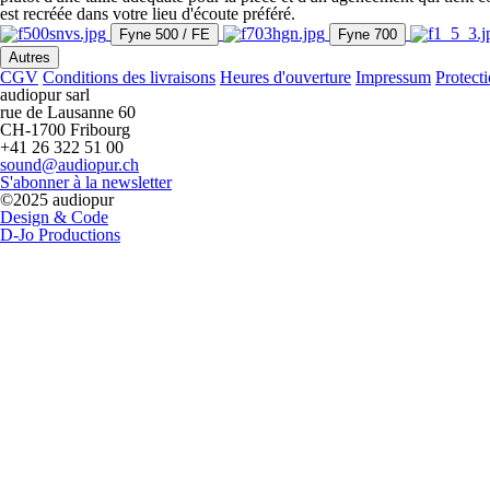
est recréée dans votre lieu d'écoute préféré.
Fyne 500 / FE
Fyne 700
Autres
CGV
Conditions des livraisons
Heures d'ouverture
Impressum
Protect
audiopur sarl
rue de Lausanne 60
CH-1700 Fribourg
+41 26 322 51 00
sound@audiopur.ch
S'abonner à la newsletter
©2025 audiopur
Design & Code
D-Jo Productions