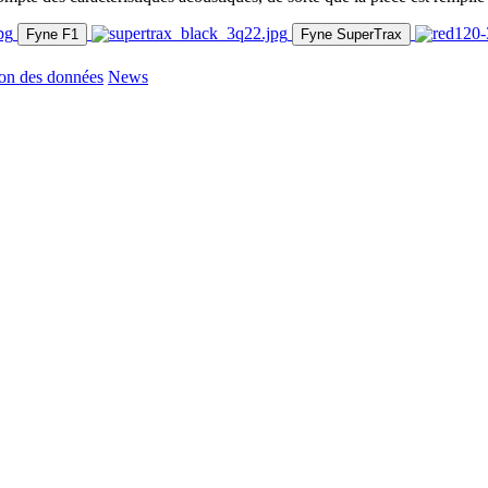
Fyne F1
Fyne SuperTrax
ion des données
News