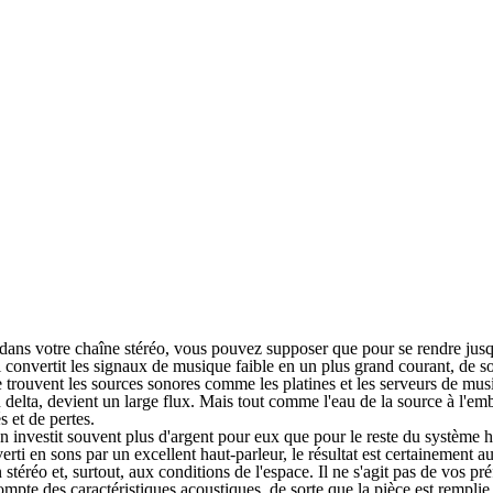
un dans votre chaîne stéréo, vous pouvez supposer que pour se rendre jusq
i convertit les signaux de musique faible en un plus grand courant, de so
se trouvent les sources sonores comme les platines et les serveurs de mu
on delta, devient un large flux. Mais tout comme l'eau de la source à l'e
 et de pertes.
on investit souvent plus d'argent pour eux que pour le reste du système 
rti en sons par un excellent haut-parleur, le résultat est certainement au
 stéréo et, surtout, aux conditions de l'espace. Il ne s'agit pas de vos 
compte des caractéristiques acoustiques, de sorte que la pièce est rempl