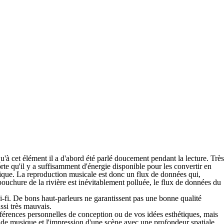
u'à cet élément il a d'abord été parlé doucement pendant la lecture. Très
rte qu'il y a suffisamment d'énergie disponible pour les convertir en
sique. La reproduction musicale est donc un flux de données qui,
mbouchure de la rivière est inévitablement polluée, le flux de données du
hi-fi. De bons haut-parleurs ne garantissent pas une bonne qualité
ssi très mauvais.
préférences personnelles de conception ou de vos idées esthétiques, mais
ie de musique et l'impression d'une scène avec une profondeur spatiale