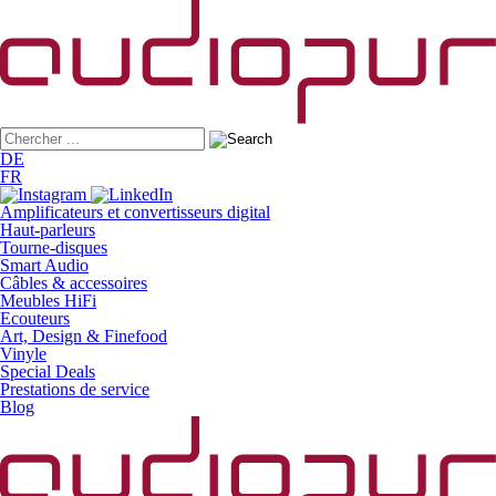
DE
FR
Amplificateurs et convertisseurs digital
Haut-parleurs
Tourne-disques
Smart Audio
Câbles & accessoires
Meubles HiFi
Ecouteurs
Art, Design & Finefood
Vinyle
Special Deals
Prestations de service
Blog