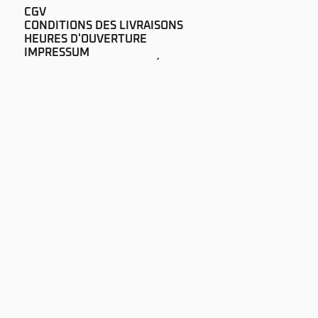
CGV
CONDITIONS DES LIVRAISONS
HEURES D'OUVERTURE
IMPRESSUM
PROTECTION DES DONNÉES
NEWS
AUDIOPUR SARL
RUE DE LAUSANNE 60
CH-1700 FRIBOURG
+41 26 322 51 00
SOUND@AUDIOPUR.CH