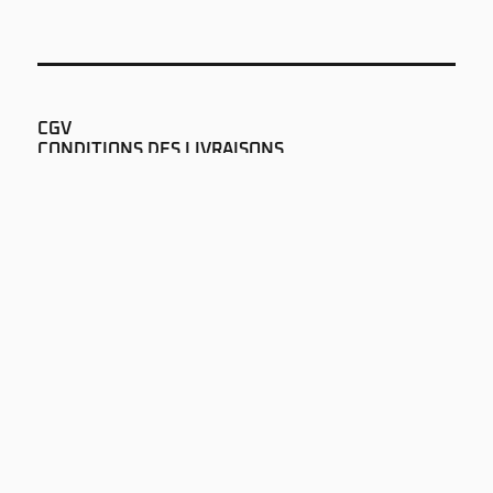
CGV
CONDITIONS DES LIVRAISONS
HEURES D'OUVERTURE
IMPRESSUM
PROTECTION DES DONNÉES
NEWS
AUDIOPUR SARL
RUE DE LAUSANNE 60
CH-1700 FRIBOURG
+41 26 322 51 00
SOUND@AUDIOPUR.CH