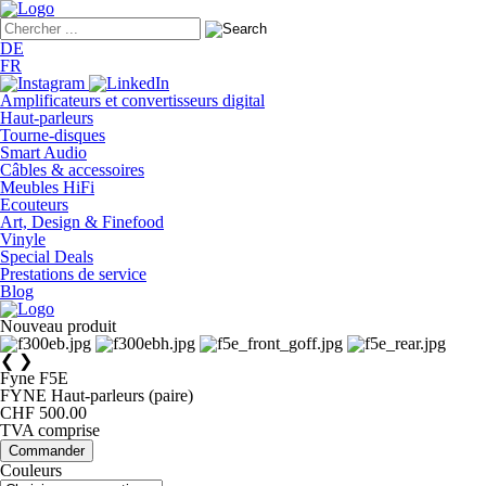
DE
FR
Amplificateurs et convertisseurs digital
Haut-parleurs
Tourne-disques
Smart Audio
Câbles & accessoires
Meubles HiFi
Ecouteurs
Art, Design & Finefood
Vinyle
Special Deals
Prestations de service
Blog
Nouveau produit
❮
❯
Fyne F5E
FYNE Haut-parleurs (paire)
CHF 500.00
TVA comprise
Commander
Couleurs