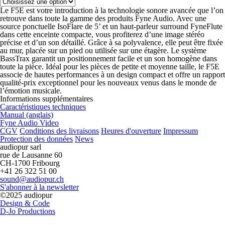
Le F5E est votre introduction à la technologie sonore avancée que l’on
retrouve dans toute la gamme des produits Fyne Audio. Avec une
source ponctuelle IsoFlare de 5’ et un haut-parleur surround FyneFlute
dans cette enceinte compacte, vous profiterez d’une image stéréo
précise et d’un son détaillé. Grâce à sa polyvalence, elle peut être fixée
au mur, placée sur un pied ou utilisée sur une étagère. Le système
BassTrax garantit un positionnement facile et un son homogène dans
toute la pièce. Idéal pour les pièces de petite et moyenne taille, le F5E
associe de hautes performances à un design compact et offre un rapport
qualité-prix exceptionnel pour les nouveaux venus dans le monde de
l’émotion musicale.
Informations supplémentaires
Caractéristiques techniques
Manual (anglais)
Fyne Audio Video
CGV
Conditions des livraisons
Heures d'ouverture
Impressum
Protection des données
News
audiopur sarl
rue de Lausanne 60
CH-1700 Fribourg
+41 26 322 51 00
sound@audiopur.ch
S'abonner à la newsletter
©2025 audiopur
Design & Code
D-Jo Productions