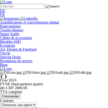
DE
FR
Amplificateurs et convertisseurs digital
Haut-parleurs
Tourne-disques
Smart Audio
Câbles & accessoires
Meubles HiFi
Ecouteurs
Art, Design & Finefood
Vinyle
Special Deals
Prestations de service
Blog
❮
❯
Fyne 501S
FYNE Haut-parleurs (paire)
dès CHF 2000.00
TVA comprise
Commander
Couleurs