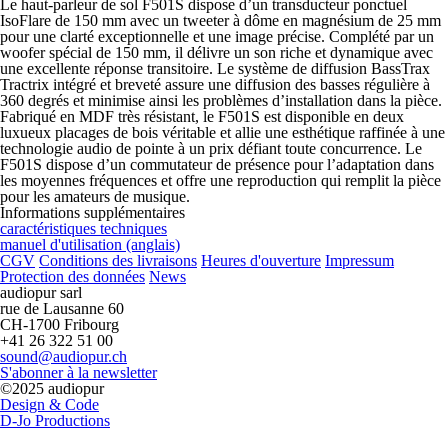
Le haut-parleur de sol F501S dispose d’un transducteur ponctuel
IsoFlare de 150 mm avec un tweeter à dôme en magnésium de 25 mm
pour une clarté exceptionnelle et une image précise. Complété par un
woofer spécial de 150 mm, il délivre un son riche et dynamique avec
une excellente réponse transitoire. Le système de diffusion BassTrax
Tractrix intégré et breveté assure une diffusion des basses régulière à
360 degrés et minimise ainsi les problèmes d’installation dans la pièce.
Fabriqué en MDF très résistant, le F501S est disponible en deux
luxueux placages de bois véritable et allie une esthétique raffinée à une
technologie audio de pointe à un prix défiant toute concurrence. Le
F501S dispose d’un commutateur de présence pour l’adaptation dans
les moyennes fréquences et offre une reproduction qui remplit la pièce
pour les amateurs de musique.
Informations supplémentaires
caractéristiques techniques
manuel d'utilisation (anglais)
CGV
Conditions des livraisons
Heures d'ouverture
Impressum
Protection des données
News
audiopur sarl
rue de Lausanne 60
CH-1700 Fribourg
+41 26 322 51 00
sound@audiopur.ch
S'abonner à la newsletter
©2025 audiopur
Design & Code
D-Jo Productions