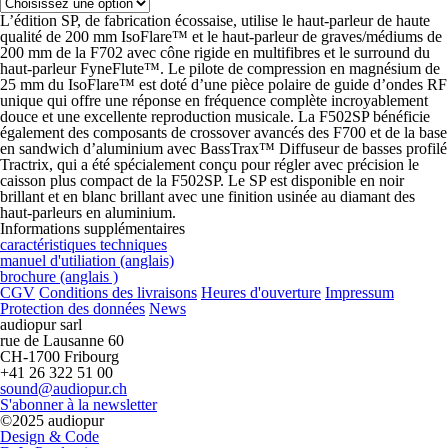
L’édition SP, de fabrication écossaise, utilise le haut-parleur de haute
qualité de 200 mm IsoFlare™ et le haut-parleur de graves/médiums de
200 mm de la F702 avec cône rigide en multifibres et le surround du
haut-parleur FyneFlute™. Le pilote de compression en magnésium de
25 mm du IsoFlare™ est doté d’une pièce polaire de guide d’ondes RF
unique qui offre une réponse en fréquence complète incroyablement
douce et une excellente reproduction musicale. La F502SP bénéficie
également des composants de crossover avancés des F700 et de la base
en sandwich d’aluminium avec BassTrax™ Diffuseur de basses profilé
Tractrix, qui a été spécialement conçu pour régler avec précision le
caisson plus compact de la F502SP. Le SP est disponible en noir
brillant et en blanc brillant avec une finition usinée au diamant des
haut-parleurs en aluminium.
Informations supplémentaires
caractéristiques techniques
manuel d'utiliation (anglais)
brochure (anglais )
CGV
Conditions des livraisons
Heures d'ouverture
Impressum
Protection des données
News
audiopur sarl
rue de Lausanne 60
CH-1700 Fribourg
+41 26 322 51 00
sound@audiopur.ch
S'abonner à la newsletter
©2025 audiopur
Design & Code