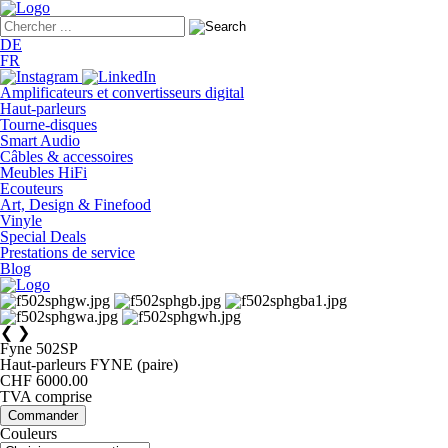
DE
FR
Amplificateurs et convertisseurs digital
Haut-parleurs
Tourne-disques
Smart Audio
Câbles & accessoires
Meubles HiFi
Ecouteurs
Art, Design & Finefood
Vinyle
Special Deals
Prestations de service
Blog
❮
❯
Fyne 502SP
Haut-parleurs FYNE (paire)
CHF 6000.00
TVA comprise
Commander
Couleurs