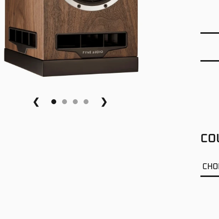
❮
❯
CO