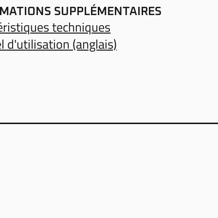
MATIONS SUPPLÉMENTAIRES
éristiques techniques
 d'utilisation (anglais)
AUDIOPUR SARL
TIONS DES
ISONS
RUE DE LAUSANN
S D'OUVERTURE
CH-1700 FRIBOU
ESSUM
+41 26 322 51 00