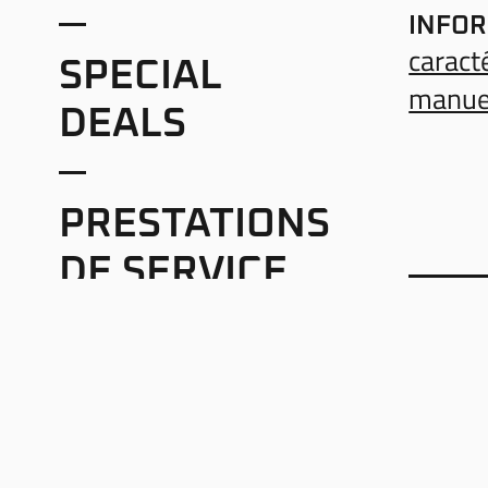
INFOR
caract
SPECIAL
manuel
DEALS
PRESTATIONS
DE SERVICE
CGV
BLOG
CONDI
LIVRA
HEURE
IMPR