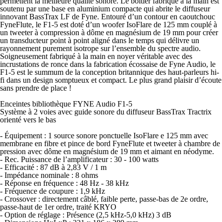
permettent la meilleure qualité sonore. Le boîtier fabriqué à la main est
soutenu par une base en aluminium compacte qui abrite le diffuseur
innovant BassTrax LF de Fyne. Entouré d’un contour en caoutchouc
FyneFlute, le F1-5 est doté d’un woofer IsoFlare de 125 mm couplé à
un tweeter à compression à dôme en magnésium de 19 mm pour créer
un transducteur point à point aligné dans le temps qui délivre un
rayonnement purement isotrope sur l’ensemble du spectre audio.
Soigneusement fabriqué à la main en noyer véritable avec des
incrustations de ronce dans la fabrication écossaise de Fyne Audio, le
F1-5 est le summum de la conception britannique des haut-parleurs hi-
fi dans un design somptueux et compact. Le plus grand plaisir d’écoute
sans prendre de place !
Enceintes bibliothèque FYNE Audio F1-5
Système à 2 voies avec guide sonore du diffuseur BassTrax Tractrix
orienté vers le bas
- Équipement : 1 source sonore ponctuelle IsoFlare e 125 mm avec
membrane en fibre et pince de bord FyneFlute et tweeter à chambre de
pression avec dôme en magnésium de 19 mm et aimant en néodyme.
- Rec. Puissance de l’amplificateur : 30 - 100 watts
- Efficacité : 87 dB à 2,83 V / 1 m
- Impédance nominale : 8 ohms
- Réponse en fréquence : 48 Hz - 38 kHz
- Fréquence de coupure : 1,9 kHz
- Crossover : directement câblé, faible perte, passe-bas de 2e ordre,
passe-haut de 1er ordre, traité KRYO
- Option de réglage : Présence (2,5 kHz-5,0 kHz) 3 dB