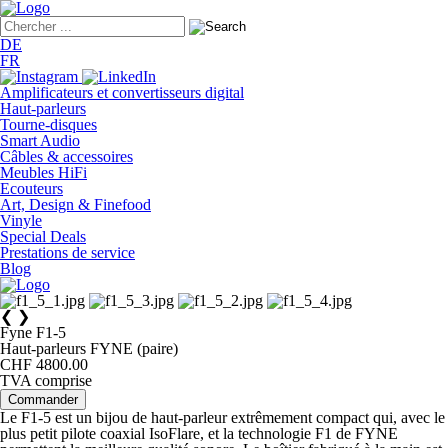
DE
FR
Amplificateurs et convertisseurs digital
Haut-parleurs
Tourne-disques
Smart Audio
Câbles & accessoires
Meubles HiFi
Ecouteurs
Art, Design & Finefood
Vinyle
Special Deals
Prestations de service
Blog
❮
❯
Fyne F1-5
Haut-parleurs FYNE (paire)
CHF 4800.00
TVA comprise
Commander
Le F1-5 est un bijou de haut-parleur extrêmement compact qui, avec le
plus petit pilote coaxial IsoFlare, et la technologie F1 de FYNE