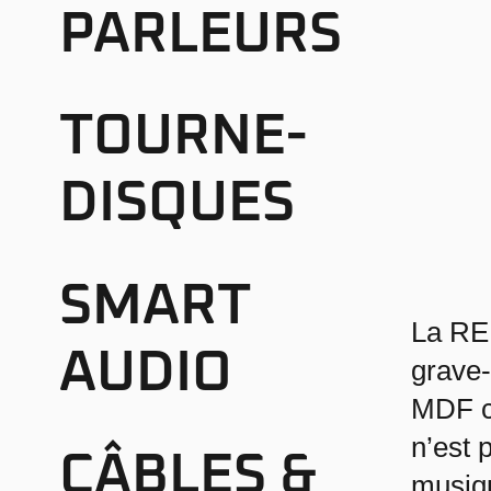
PARLEURS
TOURNE-
DISQUES
SMART
La RED
AUDIO
grave
MDF co
n’est 
CÂBLES &
musiqu