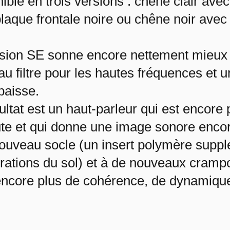
ible en trois versions : chêne clair ave
laque frontale noire ou chêne noir avec 
sion SE sonne encore nettement mieux 
u filtre pour les hautes fréquences et 
paisse.
ultat est un haut-parleur qui est encore 
te et qui donne une image sonore encore
ouveau socle (un insert polymère supp
brations du sol) et à de nouveaux cramp
ncore plus de cohérence, de dynamique 
lais de livraison varient en fonction des