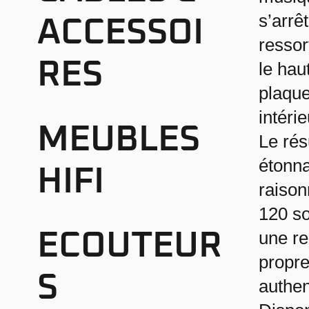
s’arrê
ACCESSOI
ressor
RES
le hau
plaque
intérie
MEUBLES
Le rés
étonna
HIFI
raison
120 so
une re
ECOUTEUR
propre
S
authen