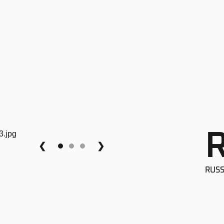
❮
❯
RUSS