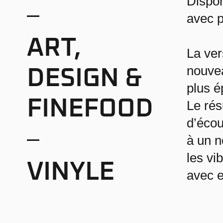
Dispon
avec p
ART,
La ver
nouvea
DESIGN &
plus é
FINEFOOD
Le rés
d’écou
à un n
les vi
VINYLE
avec e
Les dé