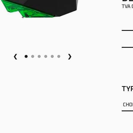
TVA 
❮
❯
TY