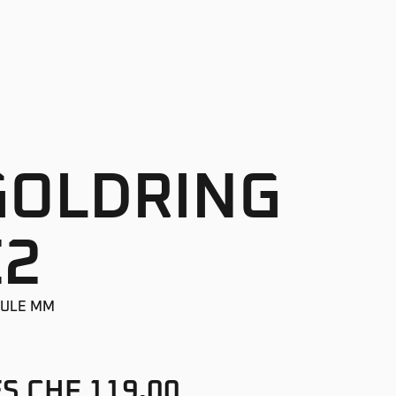
GOLDRING
E2
LULE MM
S CHF 119.00