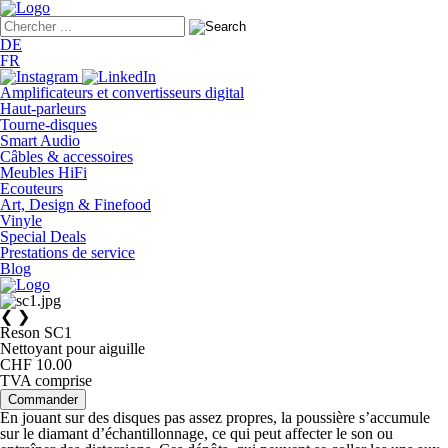
DE
FR
Amplificateurs et convertisseurs digital
Haut-parleurs
Tourne-disques
Smart Audio
Câbles & accessoires
Meubles HiFi
Ecouteurs
Art, Design & Finefood
Vinyle
Special Deals
Prestations de service
Blog
❮
❯
Reson SC1
Nettoyant pour aiguille
CHF 10.00
TVA comprise
Commander
En jouant sur des disques pas assez propres, la poussière s’accumule
sur le diamant d’échantillonnage, ce qui peut affecter le son ou