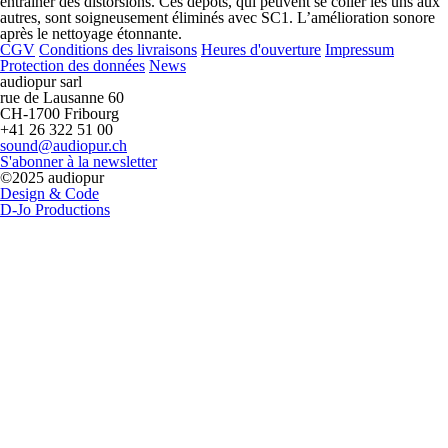
entraîner des distorsions. Ces dépôts, qui peuvent se coller les uns aux
autres, sont soigneusement éliminés avec SC1. L’amélioration sonore
après le nettoyage étonnante.
CGV
Conditions des livraisons
Heures d'ouverture
Impressum
Protection des données
News
audiopur sarl
rue de Lausanne 60
CH-1700 Fribourg
+41 26 322 51 00
sound@audiopur.ch
S'abonner à la newsletter
©2025 audiopur
Design & Code
D-Jo Productions