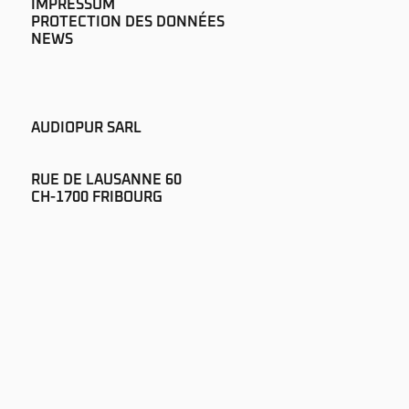
IMPRESSUM
PROTECTION DES DONNÉES
NEWS
AUDIOPUR SARL
RUE DE LAUSANNE 60
CH-1700 FRIBOURG
+41 26 322 51 00
SOUND@AUDIOPUR.CH
S'ABONNER À LA NEWSLETTER
©2025 AUDIOPUR