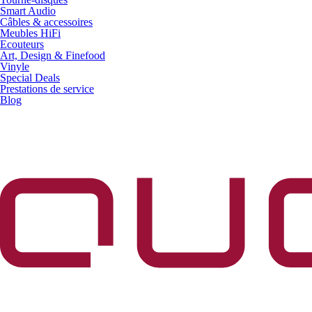
Smart Audio
Câbles & accessoires
Meubles HiFi
Ecouteurs
Art, Design & Finefood
Vinyle
Special Deals
Prestations de service
Blog