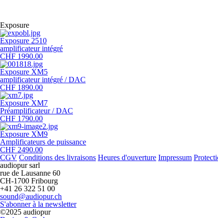
Exposure
Exposure 2510
amplificateur intégré
CHF 1990.00
Exposure XM5
amplificateur intégré / DAC
CHF 1890.00
Exposure XM7
Préamplificateur / DAC
CHF 1790.00
Exposure XM9
Amplificateurs de puissance
CHF 2490.00
CGV
Conditions des livraisons
Heures d'ouverture
Impressum
Protect
audiopur sarl
rue de Lausanne 60
CH-1700 Fribourg
+41 26 322 51 00
sound@audiopur.ch
S'abonner à la newsletter
©2025 audiopur