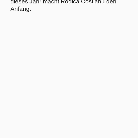
dieses Jahr macht
Rodica Costianu
den
Anfang.