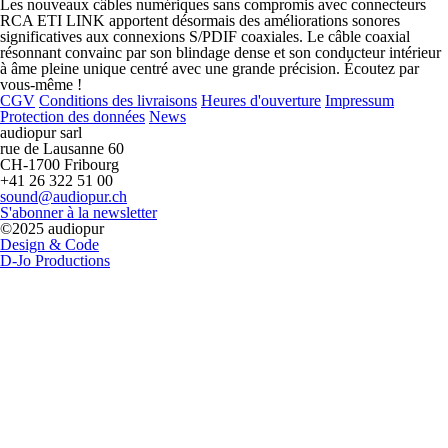
Les nouveaux câbles numériques sans compromis avec connecteurs
RCA ETI LINK apportent désormais des améliorations sonores
significatives aux connexions S/PDIF coaxiales. Le câble coaxial
résonnant convainc par son blindage dense et son conducteur intérieur
à âme pleine unique centré avec une grande précision. Écoutez par
vous-même !
CGV
Conditions des livraisons
Heures d'ouverture
Impressum
Protection des données
News
audiopur sarl
rue de Lausanne 60
CH-1700 Fribourg
+41 26 322 51 00
sound@audiopur.ch
S'abonner à la newsletter
©2025 audiopur
Design & Code
D-Jo Productions