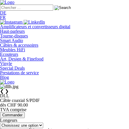
DE
FR
Amplificateurs et convertisseurs digital
Haut-parleurs
Tourne-disques
Smart Audio
Câbles & accessoires
Meubles HiFi
Ecouteurs
Art, Design & Finefood
Vinyle
Special Deals
Prestations de service
Blog
❮
❯
DLL
Câble coaxial S/PDIF
dès CHF 90.00
TVA comprise
Commander
Longeurs