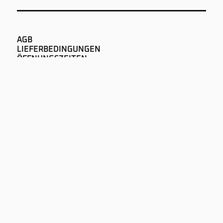
AGB
LIEFERBEDINGUNGEN
ÖFFNUNGSZEITEN
IMPRESSUM
DATENSCHUTZ
NEWS
AUDIOPUR GMBH
LAUSANNEGASSE 60
CH-1700 FREIBURG
+41 26 322 51 00
SOUND@AUDIOPUR.CH