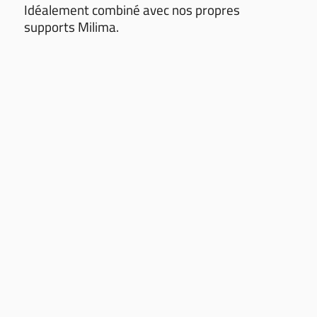
Idéalement combiné avec nos propres
supports Milima.
CGV
CONDITIONS DES LIVRAISONS
HEURES D'OUVERTURE
IMPRESSUM
PROTECTION DES DONNÉES
NEWS