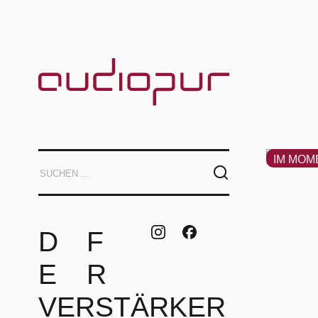
IM MOM
D
F
E
R
VERSTÄRKER