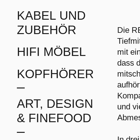
KABEL UND
ZUBEHÖR
Die R
Tiefmi
HIFI MÖBEL
mit ei
dass d
KOPFHÖRER
mitsch
aufhör
Kompak
ART, DESIGN
und v
& FINEFOOD
Abmes
In dre