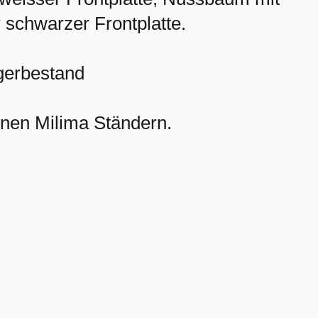
 schwarzer Frontplatte.
agerbestand
enen Milima Ständern.
H
NEWSLETTER
ABONNIEREN