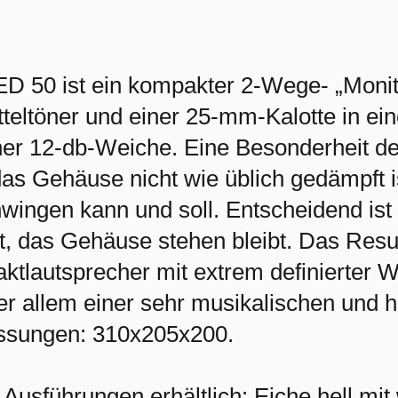
ED 50 ist ein kompakter 2-Wege- „Moni
tteltöner und einer 25-mm-Kalotte in 
ner 12-db-Weiche. Eine Besonderheit der
as Gehäuse nicht wie üblich gedämpft i
wingen kann und soll. Entscheidend ist
t, das Gehäuse stehen bleibt. Das Resul
tlautsprecher mit extrem definierter 
ier allem einer sehr musikalischen un
sungen: 310x205x200.
i Ausführungen erhältlich: Eiche hell mi