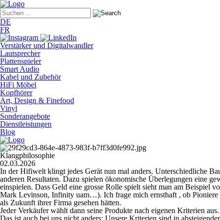
DE
FR
Verstärker und Digitalwandler
Lautsprecher
Plattenspieler
Smart Audio
Kabel und Zubehör
HiFi Möbel
Kopfhörer
Art, Design & Finefood
Vinyl
Sonderangebote
Dienstleistungen
Blog
Klangphilosophie
02.03.2026
In der Hifiwelt klingt jedes Gerät nun mal anders. Unterschiedliche B
anderen Resultaten. Dazu spielen ökonomische Überlegungen eine gewi
einspielen. Dass Geld eine grosse Rolle spielt sieht man am Beispie
Mark Levinson, Infinity uam…). Ich frage mich ernsthaft , ob Pioni
als Zukunft ihrer Firma gesehen hätten.
Jeder Verkäufer wählt dann seine Produkte nach eigenen Kriterien au
Das ist auch bei uns nicht anders: Unsere Kriterien sind in absteig