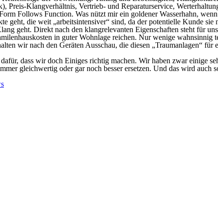
reis-Klangverhältnis, Vertrieb- und Reparaturservice, Werterhaltung
tz Form Follows Function. Was nützt mir ein goldener Wasserhahn, wenn
kte geht, die weit „arbeitsintensiver“ sind, da der potentielle Kunde s
g geht. Direkt nach den klangrelevanten Eigenschaften steht für uns
nfamilenhauskosten in guter Wohnlage reichen. Nur wenige wahnsinnig 
alten wir nach den Geräten Ausschau, die diesen „Traumanlagen“ für 
 dafür, dass wir doch Einiges richtig machen. Wir haben zwar einige s
immer gleichwertig oder gar noch besser ersetzen. Und das wird auch so
s