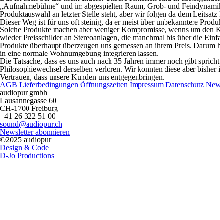
„Aufnahmebühne“ und im abgespielten Raum, Grob- und Feindynamik), P
Produktauswahl an letzter Stelle steht, aber wir folgen da dem Leitsa
Dieser Weg ist für uns oft steinig, da er meist über unbekanntere Produ
Solche Produkte machen aber weniger Kompromisse, wenns um den Klan
wieder Preisschilder an Stereoanlagen, die manchmal bis über die Ei
Produkte überhaupt überzeugen uns gemessen an ihrem Preis. Darum h
in eine normale Wohnumgebung integrieren lassen.
Die Tatsache, dass es uns auch nach 35 Jahren immer noch gibt spricht
Philosophiewechsel derselben verloren. Wir konnten diese aber bisher 
Vertrauen, dass unsere Kunden uns entgegenbringen.
AGB
Lieferbedingungen
Öffnungszeiten
Impressum
Datenschutz
New
audiopur gmbh
Lausannegasse 60
CH-1700 Freiburg
+41 26 322 51 00
sound@audiopur.ch
Newsletter abonnieren
©2025 audiopur
Design & Code
D-Jo Productions