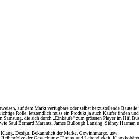
auweisen, auf dem Markt verfügbare oder selbst herzustellende Bauteil
chtige Rolle, letztendlich muss ein Produkt ja auch Käufer finden un
l von Samsung, die sich durch „Einkäufe“ zum grössten Player im Hif
ere wie Saul Bernard Marantz, James Bullough Lansing, Sidney Harman
s. Klang, Design, Bekanntheit der Marke, Gewinnmarge, usw.
ender Reihenfolge der Gewichtung: Timing und Lebendigkeit, Klangkohä