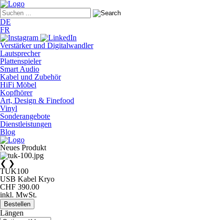
DE
FR
Verstärker und Digitalwandler
Lautsprecher
Plattenspieler
Smart Audio
Kabel und Zubehör
HiFi Möbel
Kopfhörer
Art, Design & Finefood
Vinyl
Sonderangebote
Dienstleistungen
Blog
Neues Produkt
❮
❯
TUK100
USB Kabel Kryo
CHF 390.00
inkl. MwSt.
Bestellen
Längen