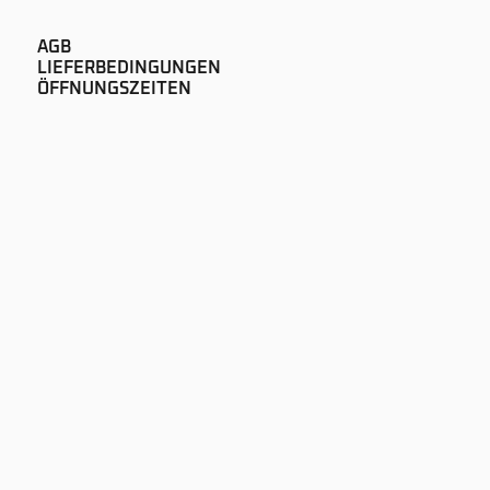
AGB
LIEFERBEDINGUNGEN
ÖFFNUNGSZEITEN
IMPRESSUM
DATENSCHUTZ
NEWS
AUDIOPUR GMBH
LAUSANNEGASSE 60
CH-1700 FREIBURG
+41 26 322 51 00
SOUND@AUDIOPUR.CH