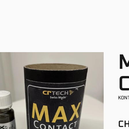
KON
CH