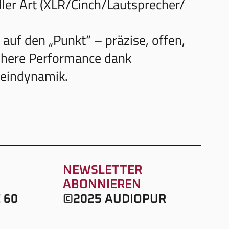
ler Art (XLR/Cinch/Lautsprecher/
 auf den „Punkt“ – präzise, offen,
höhere Performance dank
Feindynamik.
NEWSLETTER
ABONNIEREN
 60
©2025 AUDIOPUR
RG
DESIGN & CODE