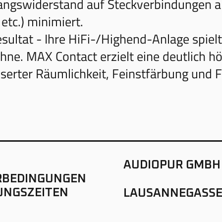
ngswiderstand auf Steckverbindungen al
 etc.) minimiert.
sultat - Ihre HiFi-/Highend-Anlage spielt
hne. MAX Contact erzielt eine deutlich 
serter Räumlichkeit, Feinstfärbung und 
AUDIOPUR GMBH
RBEDINGUNGEN
UNGSZEITEN
LAUSANNEGASSE
ESSUM
CH-1700 FREIBU
NSCHUTZ
+41 26 322 51 00