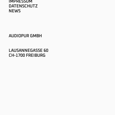
IMPRESSUM
DATENSCHUTZ
NEWS
AUDIOPUR GMBH
LAUSANNEGASSE 60
CH-1700 FREIBURG
+41 26 322 51 00
SOUND@AUDIOPUR.CH
NEWSLETTER ABONNIEREN
©2025 AUDIOPUR