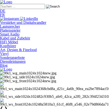
DE
FR
Verstärker und Digitalwandler
Lautsprecher
Plattenspieler
Smart Audio
Kabel und Zubehör
HiFi Möbel
Kopfhörer
Art, Design & Finefood
Vinyl
Sonderangebote
Dienstleistungen
Blog
❮
❯