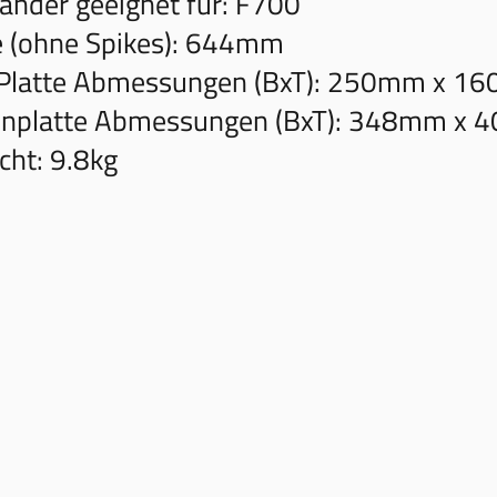
änder geeignet für: F700
e (ohne Spikes): 644mm
-Platte Abmessungen (BxT): 250mm x 1
enplatte Abmessungen (BxT): 348mm x
cht: 9.8kg
AUDIOPUR GMBH
RBEDINGUNGEN
UNGSZEITEN
LAUSANNEGASSE