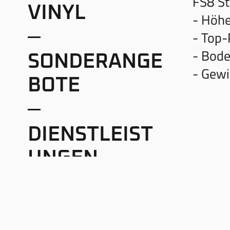
FS8 St
VINYL
- Höh
- Top
- Bod
SONDERANGE
- Gewi
BOTE
DIENSTLEIST
UNGEN
AGB
BLOG
LIEFE
ÖFFN