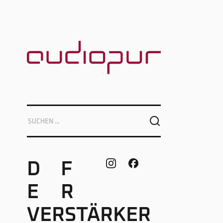
D
F
E
R
VERSTÄRKER