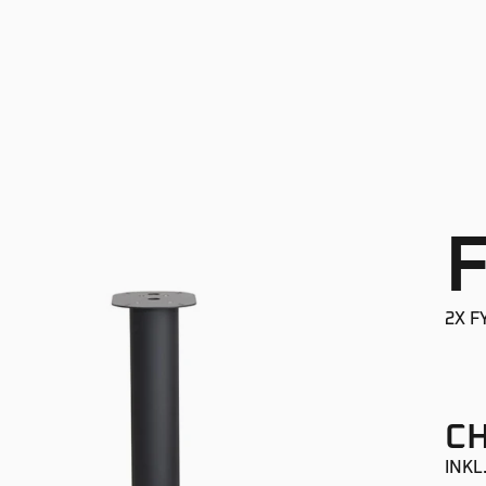
2X 
CH
INKL