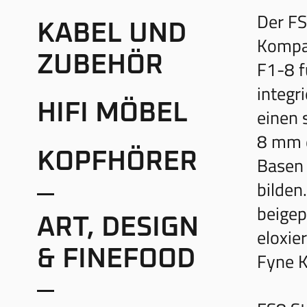
Der FS
KABEL UND
Kompak
ZUBEHÖR
F1-8 f
integr
HIFI MÖBEL
einen 
8 mm d
KOPFHÖRER
Basen 
bilden
beigep
ART, DESIGN
eloxie
& FINEFOOD
Fyne K