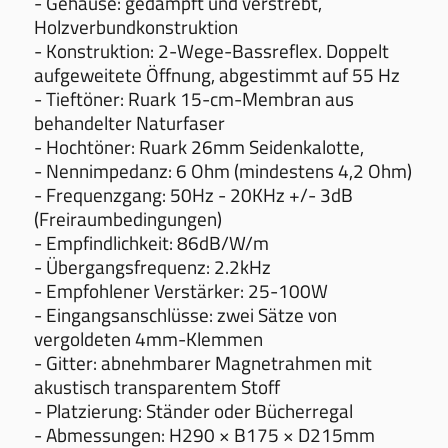
- Gehäuse: gedämpft und verstrebt,
Holzverbundkonstruktion
- Konstruktion: 2-Wege-Bassreflex. Doppelt
aufgeweitete Öffnung, abgestimmt auf 55 Hz
- Tieftöner: Ruark 15-cm-Membran aus
behandelter Naturfaser
- Hochtöner: Ruark 26mm Seidenkalotte,
- Nennimpedanz: 6 Ohm (mindestens 4,2 Ohm)
- Frequenzgang: 50Hz - 20KHz +/- 3dB
(Freiraumbedingungen)
- Empfindlichkeit: 86dB/W/m
- Übergangsfrequenz: 2.2kHz
- Empfohlener Verstärker: 25-100W
- Eingangsanschlüsse: zwei Sätze von
vergoldeten 4mm-Klemmen
- Gitter: abnehmbarer Magnetrahmen mit
akustisch transparentem Stoff
- Platzierung: Ständer oder Bücherregal
- Abmessungen: H290 × B175 × D215mm