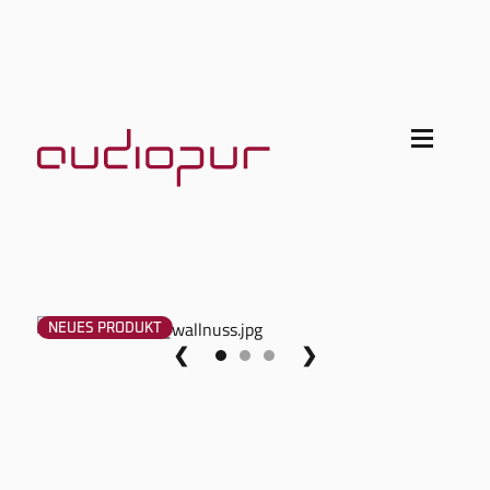
NEUES PRODUKT
❮
❯