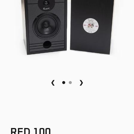
❮
❯
RED 100