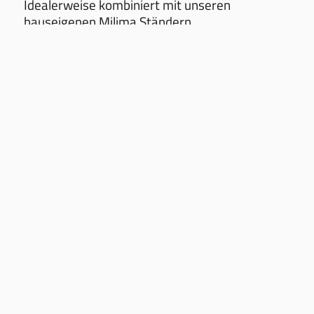
Idealerweise kombiniert mit unseren
hauseigenen Milima Ständern.
Lieferzeit unterschiedlich je nach unserem
Lagerbestand.
AGB