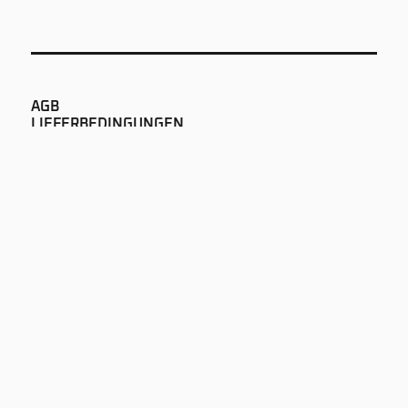
AGB
LIEFERBEDINGUNGEN
ÖFFNUNGSZEITEN
IMPRESSUM
DATENSCHUTZ
NEWS
AUDIOPUR GMBH
LAUSANNEGASSE 60
CH-1700 FREIBURG
+41 26 322 51 00
SOUND@AUDIOPUR.CH