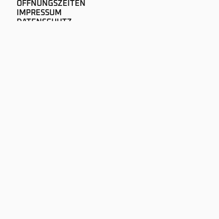
ÖFFNUNGSZEITEN
IMPRESSUM
DATENSCHUTZ
NEWS
AUDIOPUR GMBH
LAUSANNEGASSE 60
CH-1700 FREIBURG
+41 26 322 51 00
SOUND@AUDIOPUR.CH
NEWSLETTER ABONNIEREN