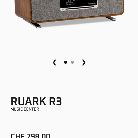
❮
❯
RUARK R3
MUSIC CENTER
CHF 798.00