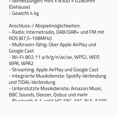
- Abmessungen: H95 × B300 × D280mm
(Gehäuse)
- Gewicht 4 kg
Anschluss-/ Abspielmöglichkeiten:
- Radio: Internetradio, DAB/DAB+ und FM mit
RDS (87,5-108MHz)
- Multiroom-fähig: Über Apple AirPlay und
Google Cast
- Wi-Fi: 802.11 a/b/g/n/ac/ax, WPS2, WEP,
WPA, WPA2
- Streaming: Apple AirPlay und Google Cast
- Integrierte Musikdienste: Spotify-Verbindung
und TIDAL-Verbindung
- Unterstützte Musikdienste: Amazon Music,
BBC Sounds, Deezer, Qobuz und mehr
- Bluetooth: 5.1, aptX HD, SBC, AAC, BLE, A2DP
- Ethernet: RJ45-Anschluss 10/100 Mbps
- DLNA: UPnP™ DLNA-Medienserver-