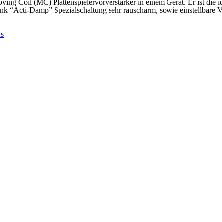
ng Coil (MC) Plattenspieler­vorverstärker in einem Gerät. Er ist die 
nk “Acti-Damp” Spezialschaltung sehr rauscharm, sowie einstellbare V
s