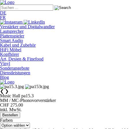
DE
FR
Verstärker und Digitalwandler
Lautsprecher
Plattenspieler
Smart Audio
Kabel und Zubehör
HiFi Möbel
Kopfhörer
Art, Design & Finefood
Vinyl
Sonderangebote
Dienstleistungen
Blog
❮
❯
Music Hall pa15.3
MM / MC-Phonovorverstärker
CHF 275.00
inkl. MwSt.
Bestellen
Farben