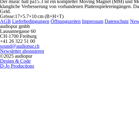
Der music hall pa15.3 ist ein kompletter Moving Magnet (MM) und Movi
klang­liche Verbesserung von vorhandenen Plattenspielereingängen. Da
Geld.
Grösse:17×5.7×10 cm (B×H×T)
AGB
Lieferbedingungen
Öffnungszeiten
Impressum
Datenschutz
New
audiopur gmbh
Lausannegasse 60
CH-1700 Freiburg
+41 26 322 51 00
sound@audiopur.ch
Newsletter abonnieren
©2025 audiopur
Design & Code
D-Jo Productions