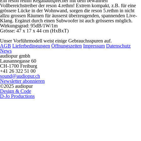
Ein reson rethm Regallautsprecher mit dem bewährten
Vollbereichstreiber der reson 4.rethm! Extrem kompakt, z.B. für eine
grössere Lücke in der Wohnwand, sorgen die reson 5.rethm in nicht
allzu grossen Räumen für äusserst überzeugenden, spannenden Live-
Klang. Ergänzt durch einen Subwoofer ist auch grösseres möglich.
Wirkungsgrad: 95dB/1W/1m
Grösse: 47 x 17 x 44 cm (HxBxT)
Unser Vorführmodell weist einige Gebrauchsspuren auf.
AGB
Lieferbedingungen
Öffnungszeiten
Impressum
Datenschutz
News
audiopur gmbh
Lausannegasse 60
CH-1700 Freiburg
+41 26 322 51 00
sound@audiopur.ch
Newsletter abonnieren
©2025 audiopur
Design & Code
D-Jo Productions