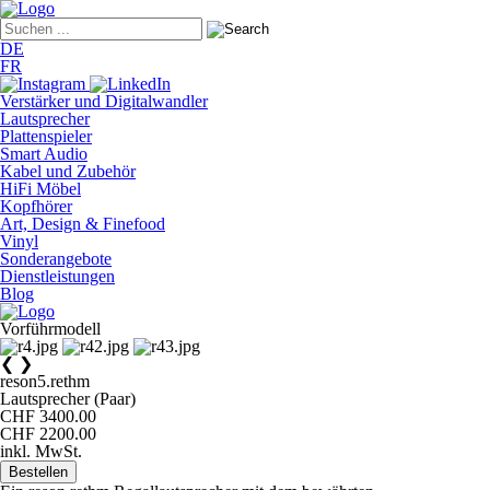
DE
FR
Verstärker und Digitalwandler
Lautsprecher
Plattenspieler
Smart Audio
Kabel und Zubehör
HiFi Möbel
Kopfhörer
Art, Design & Finefood
Vinyl
Sonderangebote
Dienstleistungen
Blog
Vorführmodell
❮
❯
reson5.rethm
Lautsprecher (Paar)
CHF 3400.00
CHF 2200.00
inkl. MwSt.
Bestellen