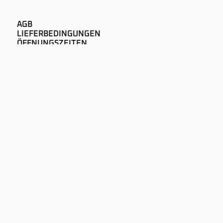
AGB
LIEFERBEDINGUNGEN
ÖFFNUNGSZEITEN
IMPRESSUM
DATENSCHUTZ
NEWS
AUDIOPUR GMBH
LAUSANNEGASSE 60
CH-1700 FREIBURG
+41 26 322 51 00
SOUND@AUDIOPUR.CH